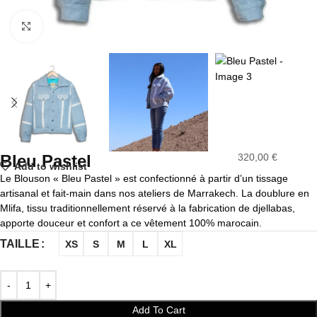
Click to enlarge
Bleu Pastel
320,00
€
Add to wishlist
Le Blouson « Bleu Pastel » est confectionné à partir d’un tissage
artisanal et fait-main dans nos ateliers de Marrakech. La doublure en
Mlifa, tissu traditionnellement réservé à la fabrication de djellabas,
apporte douceur et confort a ce vêtement 100% marocain.
TAILLE
XS
S
M
L
XL
Add To Cart