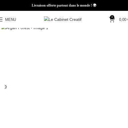
Livraison offerte partout dans le monde ! 🌍
0
MENU
0,00
Home
COLLECTIONS
TRAME BELDI
Capsule 1.0 (PRIMAIRE)