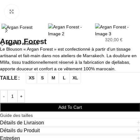
Click to enlarge
Argan Forest
320,00
€
Add to wishlist
Le Blouson « Argan Forest » est confectionné à partir d’un tissage
artisanal et fait-main dans nos ateliers de Marrakech. La doublure en
Mlifa, tissu traditionnellement réservé à la fabrication de djellabas,
apporte douceur et confort a ce vêtement 100% marocain.
TAILLE
XS
S
M
L
XL
Add To Cart
Guide des tailles
Détails de Livraison
Détails du Produit
Entretien